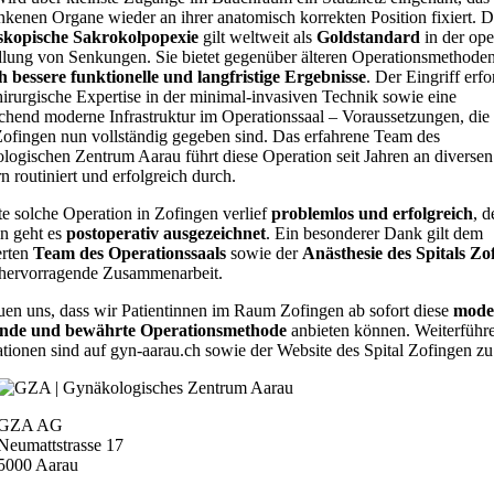
kenen Organe wieder an ihrer anatomisch korrekten Position fixiert. D
skopische Sakrokolpopexie
gilt weltweit als
Goldstandard
in der ope
lung von Senkungen. Sie bietet gegenüber älteren Operationsmethode
h bessere funktionelle und langfristige Ergebnisse
. Der Eingriff erfo
irurgische Expertise in der minimal-invasiven Technik sowie eine
chend moderne Infrastruktur im Operationssaal – Voraussetzungen, die
Zofingen nun vollständig gegeben sind. Das erfahrene Team des
ogischen Zentrum Aarau führt diese Operation seit Jahren an diversen
rn routiniert und erfolgreich durch.
te solche Operation in Zofingen verlief
problemlos und erfolgreich
, d
in geht es
postoperativ ausgezeichnet
. Ein besonderer Dank gilt dem
erten
Team des Operationssaals
sowie der
Anästhesie des Spitals Zo
e hervorragende Zusammenarbeit.
uen uns, dass wir Patientinnen im Raum Zofingen ab sofort diese
mode
nde und bewährte Operationsmethode
anbieten können. Weiterführ
tionen sind auf gyn-aarau.ch sowie der Website des Spital Zofingen zu
GZA AG
Neumattstrasse 17
5000 Aarau