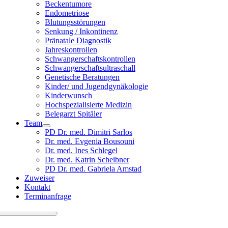
Beckentumore
Endometriose
Blutungsstörungen
Senkung / Inkontinenz
Pränatale Diagnostik
Jahreskontrollen
Schwangerschaftskontrollen
Schwangerschaftsultraschall
Genetische Beratungen
Kinder/ und Jugendgynäkologie
Kinderwunsch
Hochspezialisierte Medizin
Belegarzt Spitäler
Team
PD Dr. med. Dimitri Sarlos
Dr. med. Evgenia Bousouni
Dr. med. Ines Schlegel
Dr. med. Katrin Scheibner
PD Dr. med. Gabriela Amstad
Zuweiser
Kontakt
Terminanfrage