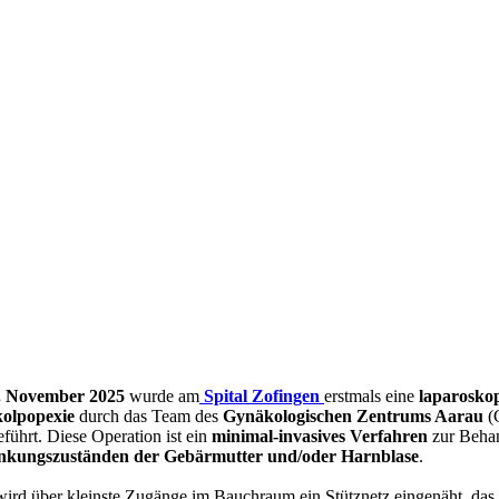
. November 2025
wurde am
Spital Zofingen
erstmals eine
laparosko
olpopexie
durch das Team des
Gynäkologischen Zentrums Aarau
(
führt. Diese Operation ist ein
minimal-invasives Verfahren
zur Beha
nkungszuständen der Gebärmutter und/oder Harnblase
.
ird über kleinste Zugänge im Bauchraum ein Stütznetz eingenäht, das 