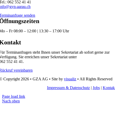
Tel.: 062 552 41 41
info@gyn-aarau.ch
Terminanfrage senden
Öffnungszeiten
Mo – Fr 08:00 – 12:00 | 13:30 – 17:00 Uhr
Kontakt
Für Terminanfragen steht Ihnen unser Sekretariat ab sofort gerne zur
Verfügung. Sie erreichen unser Sekretariat unter
062 552 41 41.
Rückruf vereinbaren
© Copyright 2026 • GZA AG • Site by
visualiz
• All Rights Reserved
Impressum & Datenschutz
|
Jobs
|
Kontak
Page load link
Nach oben