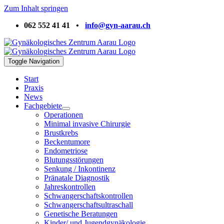
Zum Inhalt springen
062 552 41 41 •
info@gyn-aarau.ch
Toggle Navigation
Start
Praxis
News
Fachgebiete
Operationen
Minimal invasive Chirurgie
Brustkrebs
Beckentumore
Endometriose
Blutungsstörungen
Senkung / Inkontinenz
Pränatale Diagnostik
Jahreskontrollen
Schwangerschaftskontrollen
Schwangerschaftsultraschall
Genetische Beratungen
Kinder/ und Jugendgynäkologie