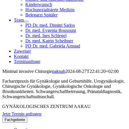
Kinderwunsch
Hochspezialisierte Medizin
Belegarzt Spitäler
Team
PD Dr. med. Dimitri Sarlos
Dr. med. Evgenia Bousouni
Dr. med. Ines Schlegel
Dr. med. Katrin Scheibner
PD Dr. med. Gabriela Amstad
Zuweiser
Kontakt
Terminanfrage
Minimal invasive Chirurgie
paknab
2024-08-27T22:41:20+02:00
Facharztpraxis für Gynäkologie und Geburtshilfe, Urogynäkologie,
Chirurgische Gynäkologie, Gynäkologische Onkologie und
Brustkrankheiten. Schwangerschaftbetreuung, Pränataldiagnostik,
Schwangerschaftsultraschall.
GYNÄKOLOGISCHES ZENTRUM AARAU
Jetzt Termin anfragen
Fachgebiete