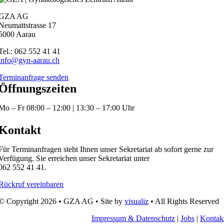
GZA AG
Neumattstrasse 17
5000 Aarau
Tel.: 062 552 41 41
info@gyn-aarau.ch
Terminanfrage senden
Öffnungszeiten
Mo – Fr 08:00 – 12:00 | 13:30 – 17:00 Uhr
Kontakt
Für Terminanfragen steht Ihnen unser Sekretariat ab sofort gerne zur
Verfügung. Sie erreichen unser Sekretariat unter
062 552 41 41.
Rückruf vereinbaren
© Copyright 2026 • GZA AG • Site by
visualiz
• All Rights Reserved
Impressum & Datenschutz
|
Jobs
|
Kontak