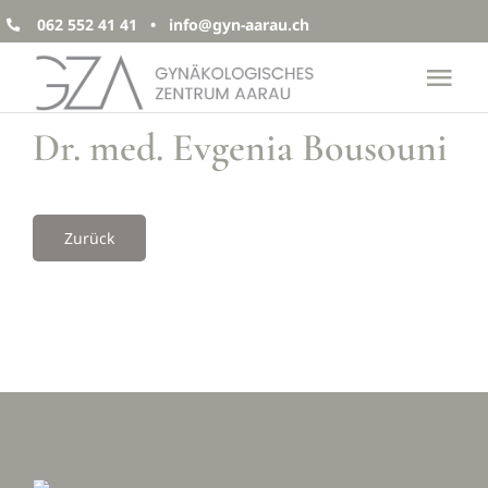
Zum
062 552 41 41 •
info@gyn-aarau.ch
Inhalt
Tog
springen
Nav
Dr. med. Evgenia Bousouni
Start
Praxis
Zurück
News
Fachge
Team