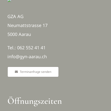
Zuweis
GZA AG
Kontak
Neumattstrasse 17
5000 Aarau
Termin
Tel.: 062 552 41 41
info@gyn-aarau.ch
Terminanfrage senden
Öffnungszeiten